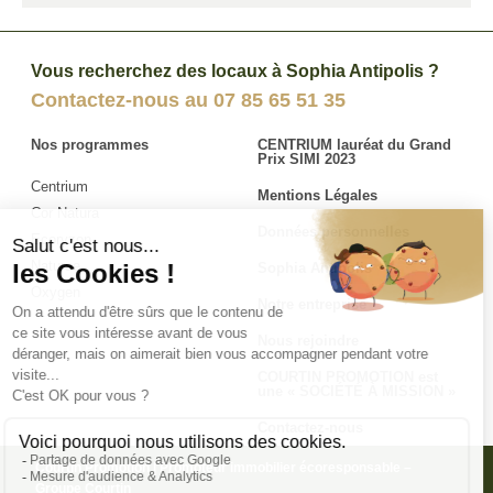
Vous recherchez des locaux à Sophia Antipolis ?
Contactez-nous au
07 85 65 51 35
Nos programmes
CENTRIUM lauréat du Grand
Prix SIMI 2023
Centrium
Mentions Légales
Cor Natura
Données personnelles
Ecoryzon
Naturae
Sophia Antipolis
Oxygen
Notre entreprise
Nous rejoindre
COURTIN PROMOTION est
une « SOCIÉTÉ À MISSION »
Contactez-nous
Courtin Promotion | Promoteur immobilier écoresponsable –
Groupe Courtin