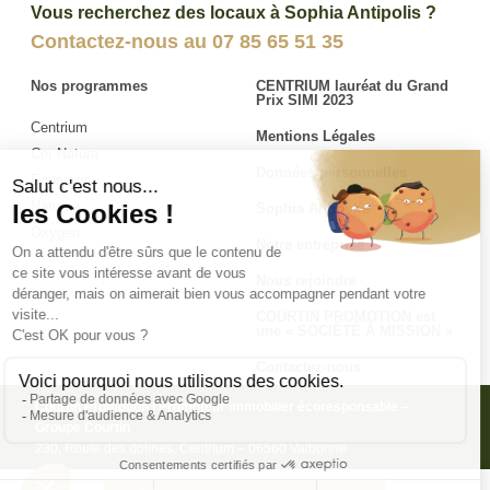
Vous recherchez des locaux à Sophia Antipolis ?
Contactez-nous au
07 85 65 51 35
Nos programmes
CENTRIUM lauréat du Grand
Prix SIMI 2023
Centrium
Mentions Légales
Cor Natura
Données personnelles
Ecoryzon
Naturae
Sophia Antipolis
Oxygen
Notre entreprise
Nous rejoindre
COURTIN PROMOTION est
une « SOCIÉTÉ À MISSION »
Contactez-nous
Courtin Promotion | Promoteur immobilier écoresponsable –
Groupe Courtin
230, Route des dolines, Centrium – 06560 Valbonne