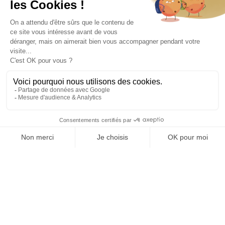
annuellement (depuis 2021) un audit.
Vous recherchez des locaux à Sophia Antipolis ?
Contactez-nous au
07 85 65 51 35
Nos programmes
CENTRIUM lauréat du Grand
Prix SIMI 2023
Centrium
Mentions Légales
Cor Natura
Données personnelles
Ecoryzon
Naturae
Sophia Antipolis
Oxygen
Notre entreprise
Nous rejoindre
COURTIN PROMOTION est
une « SOCIÉTÉ À MISSION »
Contactez-nous
Courtin Promotion | Promoteur immobilier écoresponsable –