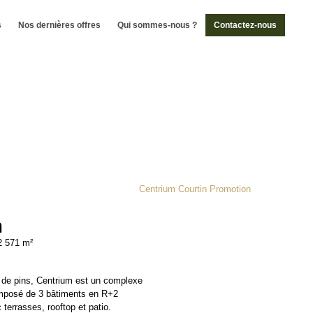
s
Nos dernières offres
Qui sommes-nous ?
Contactez-nous
m
2 571 m²
 de pins, Centrium est un complexe
mposé de 3 bâtiments en R+2
errasses, rooftop et patio.