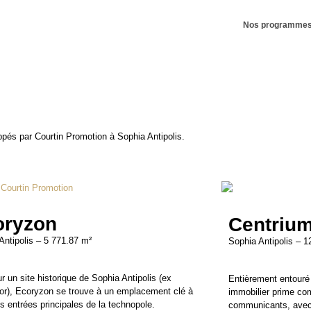
Nos programme
és par Courtin Promotion à Sophia Antipolis.
oryzon
Centriu
Antipolis – 5 771.87 m²
Sophia Antipolis – 1
ur un site historique de Sophia Antipolis (ex
Entièrement entouré
or), Ecoryzon se trouve à un emplacement clé à
immobilier prime co
es entrées principales de la technopole.
communicants, avec t